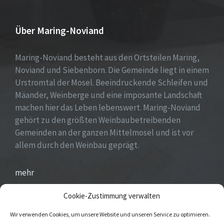
Über Maring-Noviand
Maring-Noviand besteht aus den Ortsteilen Maring,
Noviand und Siebenborn. Die Gemeinde liegt in einem
Urstromtal der Mosel. Beeindruckende Schleifen und
Mäander, Weinberge und eine imposante Landschaft
machen hier das Leben lebenswert. Maring-Noviand
gehört zu den größten Weinbaubetreibenden
Gemeinden an der ganzen Mittelmosel und ist vor
allem durch den Weinbau geprägt.
mehr
Cookie-Zustimmung verwalten
Wir verwenden Cookies, um unsere Website und unseren Service zu optimieren.