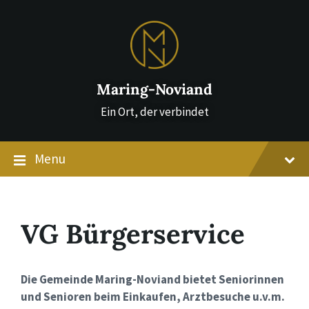
Skip
Skip
Skip
to
to
to
content
main
footer
navigation
Maring-Noviand
Ein Ort, der verbindet
Menu
VG Bürgerservice
Die Gemeinde Maring-Noviand bietet Seniorinnen
und Senioren beim Einkaufen, Arztbesuche u.v.m.