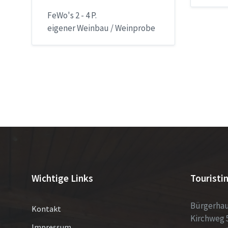
FeWo's 2 - 4 P.
eigener Weinbau / Weinprobe
Seitennummerierung
der
Beiträge
Wichtige Links
Touristi
Bürgerha
Kontakt
Kirchweg 
Impressum