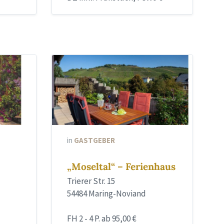
in
GASTGEBER
„Moseltal“ – Ferienhaus
Trierer Str. 15
54484 Maring-Noviand
FH 2 - 4 P. ab 95,00 €