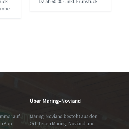
tück
DZ ab 60,00 € inkl. Frühstück
probe
Über Maring-Noviand
immer auf
Maring-Noviand besteht aus den
en App
Ortsteilen Maring, Noviand und