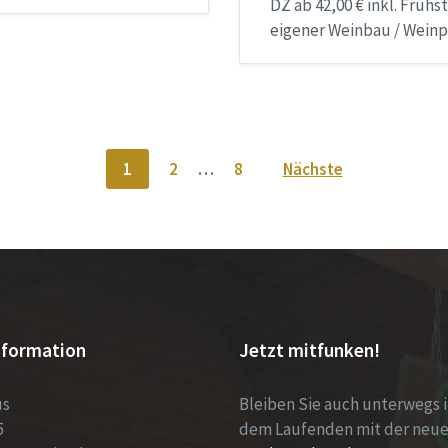
DZ ab 42,00 € inkl. Frühs
eigener Weinbau / Wein
1
2
…
8
Nächste
nformation
Jetzt mitfunken!
us
Bleiben Sie auch unterwegs 
5
dem Laufenden mit der neu