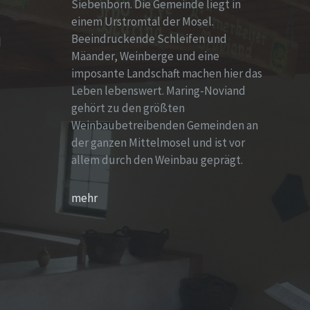
Siebenborn. Die Gemeinde liegt in
einem Urstromtal der Mosel.
Beeindruckende Schleifen und
d
Mäander, Weinberge und eine
imposante Landschaft machen hier das
Leben lebenswert. Maring-Noviand
gehört zu den größten
Weinbaubetreibenden Gemeinden an
der ganzen Mittelmosel und ist vor
allem durch den Weinbau geprägt.
mehr