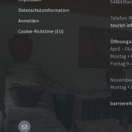
54484 Mar
Datenschutzinformation
Telefon: 0
Anmelden
tourist-i
Cookie-Richtlinie (EU)
Öffnungs
April – Ok
Montag + 
Freitag 9 
November
Montag + 
barrieref
E-