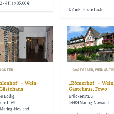
 - 4 P. ab 85,00 €
DZ inkl. Frühstück
NGÜTER
in
GASTGEBER
,
WEINGÜTE
lenhof“ – Wein-
„Römerhof“ – Wein
Gästehaus
Gästehaus, Fewo
en Bollig
Brückenstr. 8
enstr. 69
54484 Maring-Noviand
 Maring-Noviand