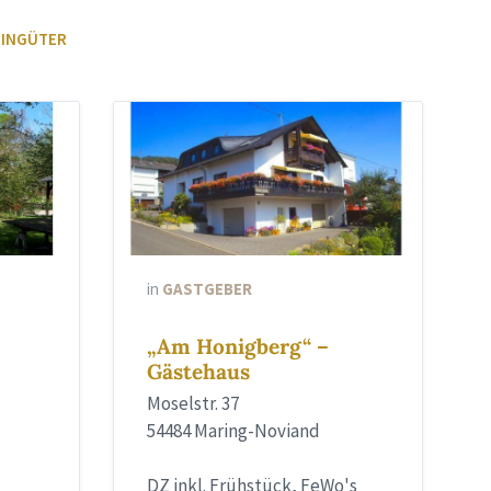
INGÜTER
in
GASTGEBER
„Am Honigberg“ –
Gästehaus
Moselstr. 37
54484 Maring-Noviand
DZ inkl. Frühstück, FeWo's