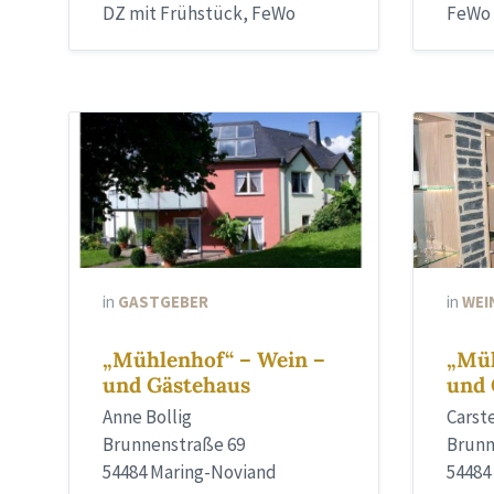
DZ mit Frühstück, FeWo
FeWo 2
in
GASTGEBER
in
WEI
„Mühlenhof“ – Wein –
„Müh
und Gästehaus
und 
Anne Bollig
Carst
Brunnenstraße 69
Brunn
54484 Maring-Noviand
54484