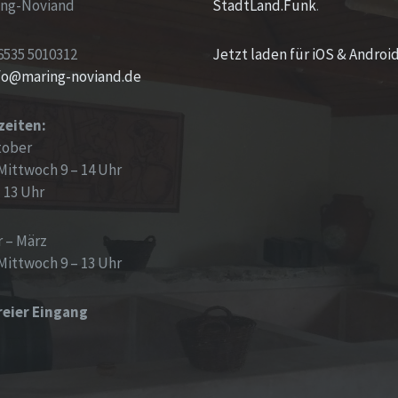
ing-Noviand
StadtLand.Funk
.
6535 5010312
Jetzt laden für iOS & Androi
nfo@maring-noviand.de
zeiten:
tober
Mittwoch 9 – 14 Uhr
– 13 Uhr
 – März
Mittwoch 9 – 13 Uhr
reier Eingang