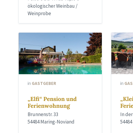
ökologischer Weinbau /
Weinprobe
in
GASTGEBER
in
GAS
„Elfi“ Pension und
„Kle
Ferienwohnung
Fer
Brunnenstr. 33
In de
54484 Maring-Noviand
54484