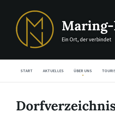
Skip
Skip
Skip
to
to
to
content
main
footer
navigation
Maring-
Ein Ort, der verbindet
START
AKTUELLES
ÜBER UNS
TOURI
Dorfverzeichni