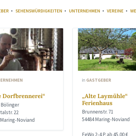
EBER
SEHENSWÜRDIGKEITEN
UNTERNEHMEN
VEREINE
WE
ERNEHMEN
in
GASTGEBER
e Dorfbrennerei“
„Alte Laymühle“
Ferienhaus
 Bölinger
Brunnenstr. 71
talstr. 22
54484 Maring-Noviand
 Maring-Noviand
FeWo 2-4 P. ab 45,00 €