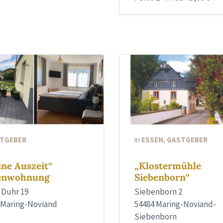
TGEBER
in
ESSEN
,
GASTGEBER
ine Auszeit“
„Klostermühle
ienwohnung
Siebenborn“
r Duhr 19
Siebenborn 2
 Maring-Noviand
54484 Maring-Noviand-
Siebenborn