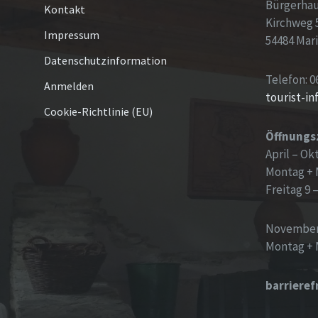
Bürgerha
Kontakt
Kirchweg 
Impressum
54484 Mar
Datenschutzinformation
Telefon: 0
Anmelden
tourist-i
Cookie-Richtlinie (EU)
Öffnungs
April – Ok
Montag + 
Freitag 9 
November
Montag + 
barrieref