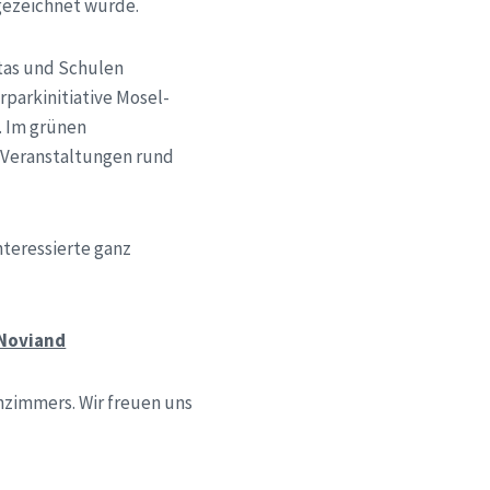
gezeichnet wurde.
itas und Schulen
rparkinitiative Mosel-
. Im grünen
n Veranstaltungen rund
teressierte ganz
-Noviand
nzimmers. Wir freuen uns