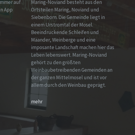
immer auf
Maring-Noviand besteht aus den
en App
Ortsteilen Maring, Noviand und
Siebenborn. Die Gemeinde liegt in
einem Urstromtal der Mosel.
Beeindruckende Schleifen und
d
Mäander, Weinberge und eine
imposante Landschaft machen hier das
Leben lebenswert. Maring-Noviand
gehört zu den größten
Weinbaubetreibenden Gemeinden an
der ganzen Mittelmosel und ist vor
allem durch den Weinbau geprägt.
mehr