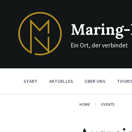
Skip
Skip
Skip
to
to
to
content
main
footer
navigation
Maring-
Ein Ort, der verbindet
START
AKTUELLES
ÜBER UNS
TOURI
HOME
EVENTS