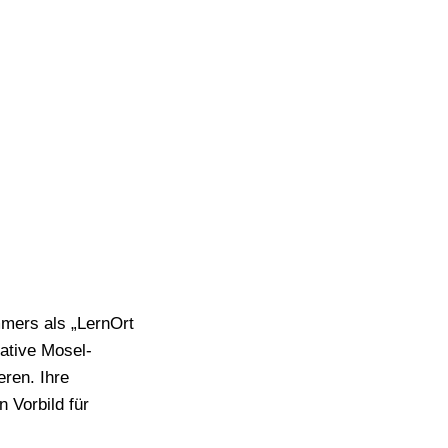
mers als „LernOrt
iative Mosel-
eren. Ihre
 Vorbild für