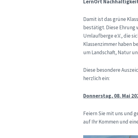
LernOrt Nachhaltigkei
Damit ist das grüne Klas
bestätigt. Diese Ehrung 
Umlaufberge e.V., die si
Klassenzimmer haben ber
um Landschaft, Natur u
Diese besondere Auszeic
herzlich ein:
Donnerstag, 08. Mai 20
Feiern Sie mit uns und 
auf Ihr Kommen und ein