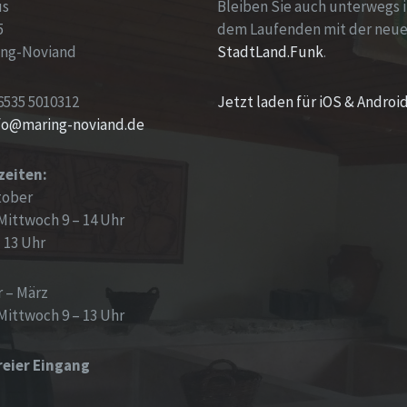
us
Bleiben Sie auch unterwegs 
5
dem Laufenden mit der neu
ing-Noviand
StadtLand.Funk
.
6535 5010312
Jetzt laden für iOS & Androi
nfo@maring-noviand.de
zeiten:
tober
Mittwoch 9 – 14 Uhr
– 13 Uhr
 – März
Mittwoch 9 – 13 Uhr
reier Eingang