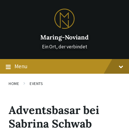
Skip
Skip
Skip
to
to
to
content
main
footer
navigation
Maring-Noviand
Ein Ort, der verbindet
Menu
HOME
EVENTS
Adventsbasar bei
Sabrina Schwab