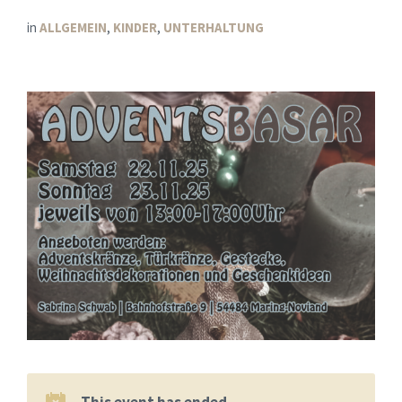
in
ALLGEMEIN
,
KINDER
,
UNTERHALTUNG
This event has ended