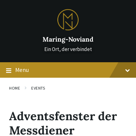
Skip
Skip
Skip
to
to
to
content
main
footer
navigation
Maring-Noviand
Ein Ort, der verbindet
Menu
HOME
EVENTS
Adventsfenster der
Messdiener