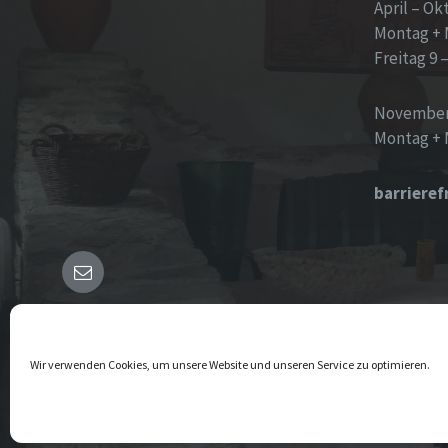
April – Ok
Montag + 
Freitag 9 
November
Montag + 
barrieref
E-
Mail
© 2025 Maring-Noviand
Wir verwenden Cookies, um unsere Website und unseren Service zu optimieren.