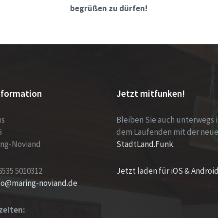
begrüßen zu dürfen!
nformation
Jetzt mitfunken!
us
Bleiben Sie auch unterwegs 
5
dem Laufenden mit der neu
ing-Noviand
StadtLand.Funk
.
6535 5010312
Jetzt laden für iOS & Androi
nfo@maring-noviand.de
zeiten: