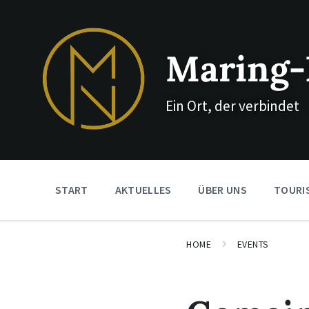
Skip
Skip
Skip
to
to
to
content
main
footer
navigation
Maring-
Ein Ort, der verbindet
START
AKTUELLES
ÜBER UNS
TOURI
HOME
EVENTS