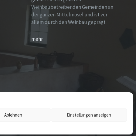
Weinbaubetreibenden Gemeinden an
der ganzen Mittelmosel und ist vor
allem durch den Weinbau geprägt.
mehr
Ablehnen
Einstellungen anzeigen