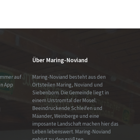
Über Maring-Noviand
immer auf
Maring-Noviand besteht aus den
en App
Ortsteilen Maring, Noviand und
Siebenborn. Die Gemeinde liegt in
einem Urstromtal der Mosel.
Beeindruckende Schleifen und
d
Mäander, Weinberge und eine
imposante Landschaft machen hier das
Leben lebenswert. Maring-Noviand
gehört zu den größten