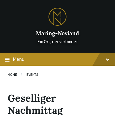
Skip
Skip
Skip
to
to
to
content
main
footer
navigation
Maring-Noviand
Ein Ort, der verbindet
Menu
HOME
EVENTS
Geselliger
Nachmittag