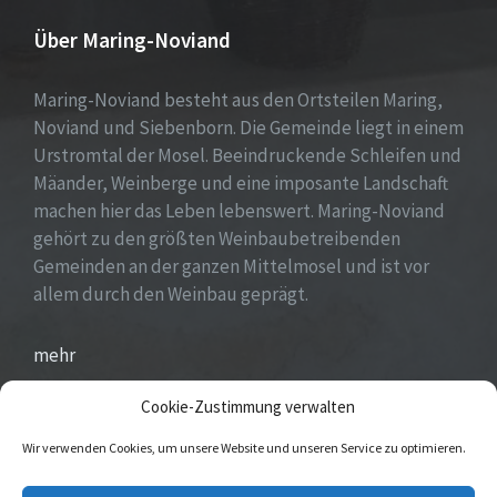
Über Maring-Noviand
Maring-Noviand besteht aus den Ortsteilen Maring,
Noviand und Siebenborn. Die Gemeinde liegt in einem
Urstromtal der Mosel. Beeindruckende Schleifen und
Mäander, Weinberge und eine imposante Landschaft
machen hier das Leben lebenswert. Maring-Noviand
gehört zu den größten Weinbaubetreibenden
Gemeinden an der ganzen Mittelmosel und ist vor
allem durch den Weinbau geprägt.
mehr
Cookie-Zustimmung verwalten
Wir verwenden Cookies, um unsere Website und unseren Service zu optimieren.