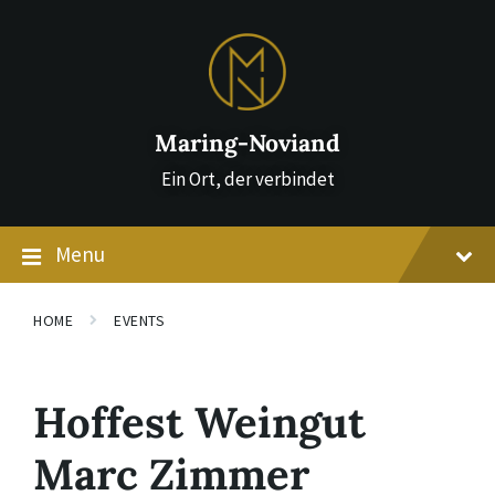
Skip
Skip
Skip
to
to
to
content
main
footer
navigation
Maring-Noviand
Ein Ort, der verbindet
Menu
HOME
EVENTS
Hoffest Weingut
Marc Zimmer