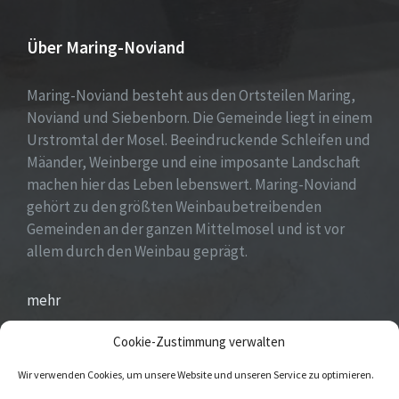
Über Maring-Noviand
Maring-Noviand besteht aus den Ortsteilen Maring,
Noviand und Siebenborn. Die Gemeinde liegt in einem
Urstromtal der Mosel. Beeindruckende Schleifen und
Mäander, Weinberge und eine imposante Landschaft
machen hier das Leben lebenswert. Maring-Noviand
gehört zu den größten Weinbaubetreibenden
Gemeinden an der ganzen Mittelmosel und ist vor
allem durch den Weinbau geprägt.
mehr
Cookie-Zustimmung verwalten
Wir verwenden Cookies, um unsere Website und unseren Service zu optimieren.