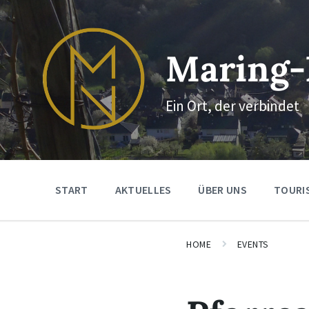
Skip
Skip
Skip
to
to
to
content
main
footer
navigation
Maring-
Ein Ort, der verbindet
START
AKTUELLES
ÜBER UNS
TOURI
HOME
EVENTS