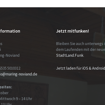
nformation
Jetzt mitfunken!
us
Bleiben Sie auch unterwegs 
5
dem Laufenden mit der neu
ing-Noviand
StadtLand.Funk
.
6535 5010312
Jetzt laden für iOS & Androi
nfo@maring-noviand.de
zeiten:
tober
Mittwoch 9 – 14 Uhr
– 13 Uhr