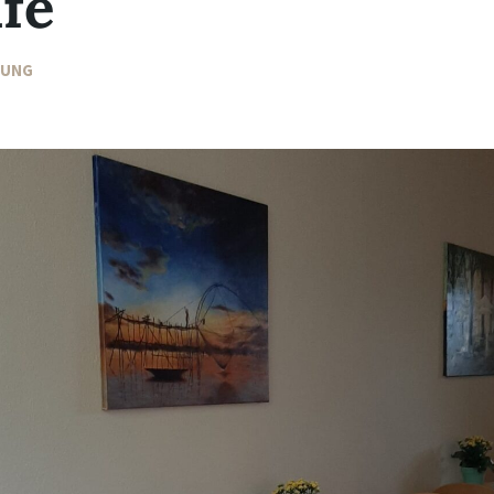
fé
TUNG