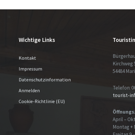
Wichtige Links
Touristi
Bürgerha
Kontakt
Kirchweg 
Impressum
54484 Mar
Datenschutzinformation
Telefon: 0
Anmelden
tourist-i
Cookie-Richtlinie (EU)
Öffnungs
April – Ok
Montag + 
Freitag 9 