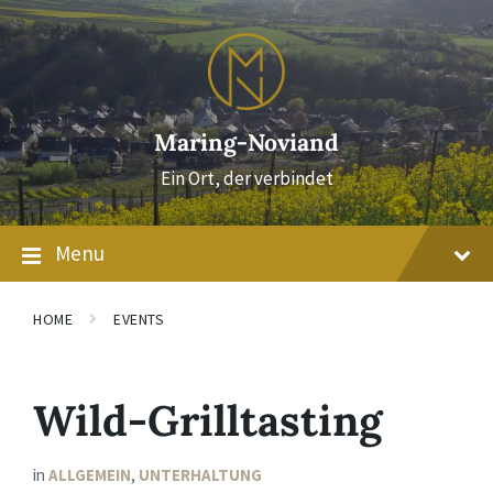
Skip
Skip
Skip
to
to
to
content
main
footer
navigation
Maring-Noviand
Ein Ort, der verbindet
Menu
HOME
EVENTS
Wild-Grilltasting
in
ALLGEMEIN
,
UNTERHALTUNG