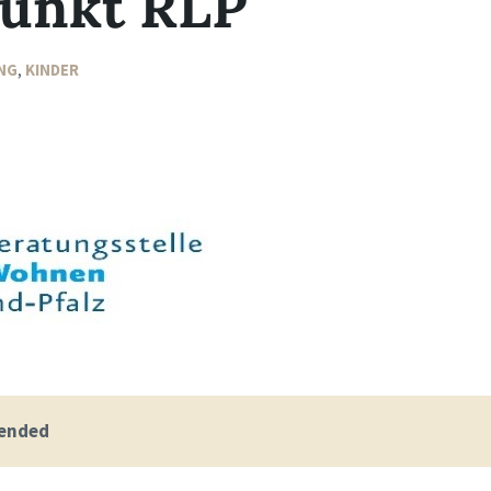
unkt RLP
NG
,
KINDER
 ended