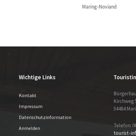
Maring-Noviand
Wichtige Links
Touristi
Bürgerha
Kontakt
Kirchweg 
Impressum
54484 Mar
Datenschutzinformation
Telefon: 0
Anmelden
tourist-i