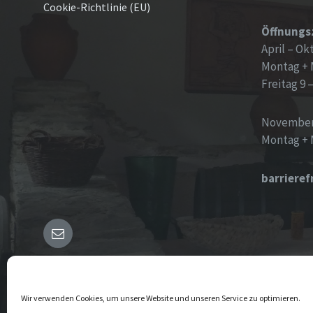
Cookie-Richtlinie (EU)
Öffnungs
April – Ok
Montag + 
Freitag 9 
November
Montag + 
barrieref
E-
Mail
© 2025 Maring-Noviand
Wir verwenden Cookies, um unsere Website und unseren Service zu optimieren.