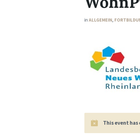
WohnP
in
ALLGEMEIN
,
FORTBILDU
This event has