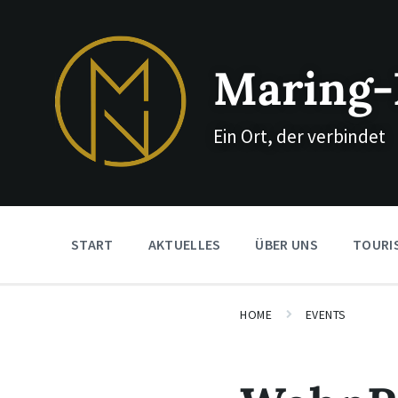
Skip
Skip
Skip
to
to
to
content
main
footer
navigation
Maring-
Ein Ort, der verbindet
START
AKTUELLES
ÜBER UNS
TOURI
HOME
EVENTS