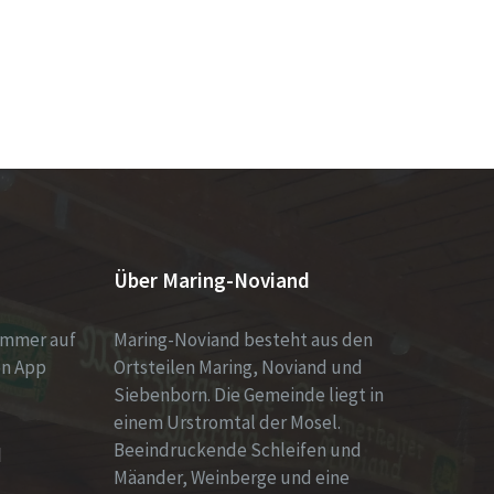
Über Maring-Noviand
immer auf
Maring-Noviand besteht aus den
en App
Ortsteilen Maring, Noviand und
Siebenborn. Die Gemeinde liegt in
einem Urstromtal der Mosel.
Beeindruckende Schleifen und
d
Mäander, Weinberge und eine