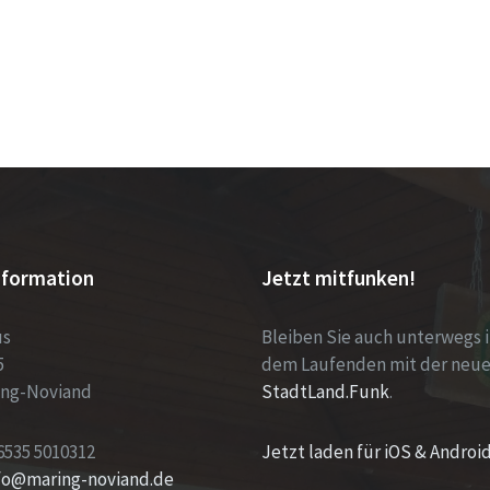
nformation
Jetzt mitfunken!
us
Bleiben Sie auch unterwegs 
5
dem Laufenden mit der neu
ing-Noviand
StadtLand.Funk
.
6535 5010312
Jetzt laden für iOS & Androi
nfo@maring-noviand.de