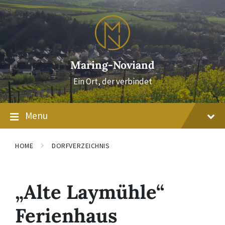
Skip
Skip
Skip
to
to
to
content
main
footer
navigation
Maring-Noviand
Ein Ort, der verbindet
Menu
HOME
DORFVERZEICHNIS
„Alte Laymühle“
Ferienhaus