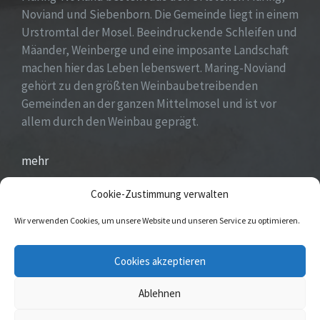
Noviand und Siebenborn. Die Gemeinde liegt in einem
Urstromtal der Mosel. Beeindruckende Schleifen und
Mäander, Weinberge und eine imposante Landschaft
machen hier das Leben lebenswert. Maring-Noviand
gehört zu den größten Weinbaubetreibenden
Gemeinden an der ganzen Mittelmosel und ist vor
allem durch den Weinbau geprägt.
mehr
Cookie-Zustimmung verwalten
Wir verwenden Cookies, um unsere Website und unseren Service zu optimieren.
E-
Cookies akzeptieren
Mail
Ablehnen
© 2025 Maring-Noviand