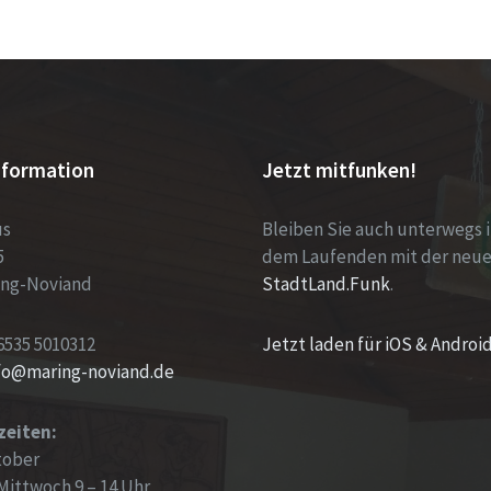
nformation
Jetzt mitfunken!
us
Bleiben Sie auch unterwegs 
5
dem Laufenden mit der neu
ing-Noviand
StadtLand.Funk
.
6535 5010312
Jetzt laden für iOS & Androi
nfo@maring-noviand.de
zeiten:
tober
Mittwoch 9 – 14 Uhr