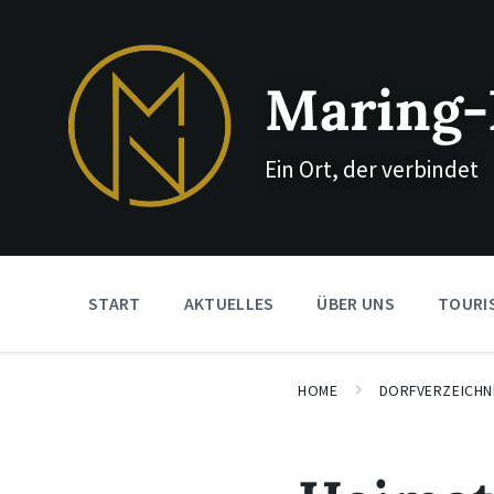
Skip
Skip
Skip
to
to
to
content
main
footer
navigation
Maring-
Ein Ort, der verbindet
START
AKTUELLES
ÜBER UNS
TOURI
HOME
DORFVERZEICHN