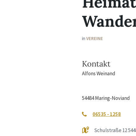
Heimat
Wander
in
VEREINE
Kontakt
Alfons Weinand
54484 Maring-Noviand
06535 - 1258
Schulstraße 12 54