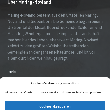
Über Maring-Noviand
Maring-Noviand besteht aus den Ortsteilen Maring,
Noviand und Siebenborn. Die Gemeinde liegt in einem
Urstromtal der Mosel. Beeindruckende Schleifen und
Mäander, Weinberge und eine imposante Landschaft
machen hier das Leben lebenswert. Maring-Noviand
gehört zu den größten Weinbaubetreibenden
Gemeinden an der ganzen Mittelmosel und ist vor
allem durch den Weinbau geprägt.
mehr
Cookie-Zustimmung verwalten
Wir verwenden Cookies, um unsere Website und unseren Service zu optimieren.
E-
Cookies akzeptieren