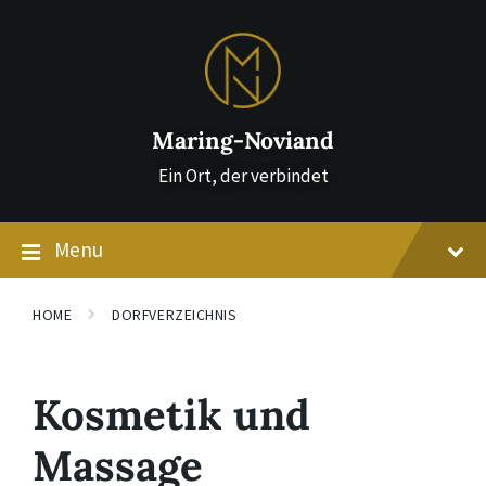
Skip
Skip
Skip
to
to
to
content
main
footer
navigation
Maring-Noviand
Ein Ort, der verbindet
Menu
HOME
DORFVERZEICHNIS
Kosmetik und
Massage