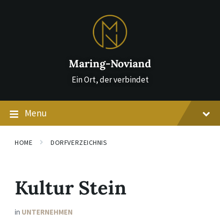
Skip
Skip
Skip
to
to
to
content
main
footer
navigation
Maring-Noviand
Ein Ort, der verbindet
Menu
HOME
DORFVERZEICHNIS
Kultur Stein
in
UNTERNEHMEN