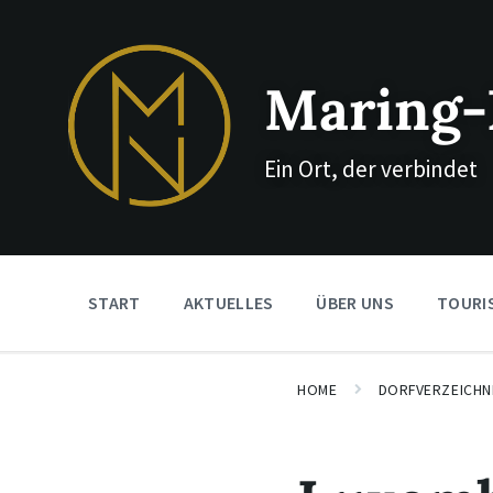
Skip
Skip
Skip
to
to
to
content
main
footer
navigation
Maring-
Ein Ort, der verbindet
START
AKTUELLES
ÜBER UNS
TOURI
HOME
DORFVERZEICHN