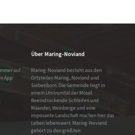
Über Maring-Noviand
immer auf
Maring-Noviand besteht aus den
en App
Ortsteilen Maring, Noviand und
Siebenborn. Die Gemeinde liegt in
einem Urstromtal der Mosel.
Beeindruckende Schleifen und
d
Mäander, Weinberge und eine
imposante Landschaft machen hier das
Leben lebenswert. Maring-Noviand
gehört zu den größten