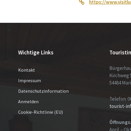
https://www.visit
Wichtige Links
Touristi
Bürgerha
Kontakt
Kirchweg 
Impressum
54484 Mar
Datenschutzinformation
Telefon: 0
Anmelden
tourist-i
Cookie-Richtlinie (EU)
Öffnungs
April – Ok