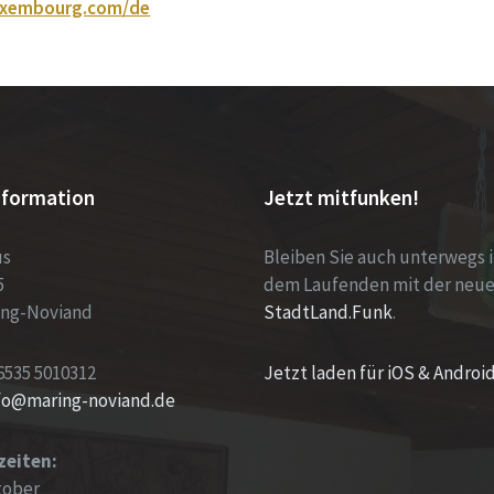
luxembourg.com/de
nformation
Jetzt mitfunken!
us
Bleiben Sie auch unterwegs 
5
dem Laufenden mit der neu
ing-Noviand
StadtLand.Funk
.
6535 5010312
Jetzt laden für iOS & Androi
nfo@maring-noviand.de
zeiten:
tober