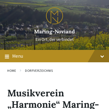
Skip
Skip
Skip
to
to
to
content
main
footer
navigation
Maring-Noviand
Ein Ort, der verbindet
Menu
HOME
DORFVERZEICHNIS
Musikverein
„Harmonie“ Maring-