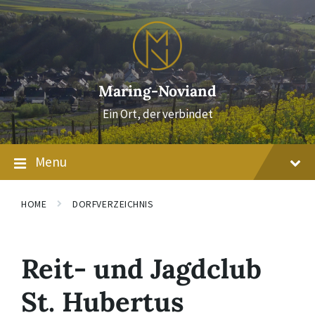
Skip
Skip
Skip
to
to
to
content
main
footer
navigation
Maring-Noviand
Ein Ort, der verbindet
Menu
HOME
DORFVERZEICHNIS
Reit- und Jagdclub
St. Hubertus