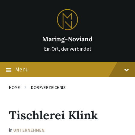
Skip
Skip
Skip
to
to
to
content
main
footer
navigation
Maring-Noviand
Ein Ort, der verbindet
Menu
HOME
DORFVERZEICHNIS
Tischlerei Klink
in
UNTERNEHMEN