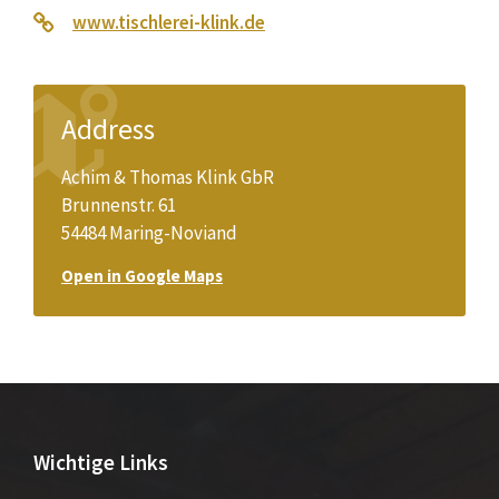
www.tischlerei-klink.de
Address
Achim & Thomas Klink GbR
Brunnenstr. 61
54484 Maring-Noviand
Open in Google Maps
Wichtige Links