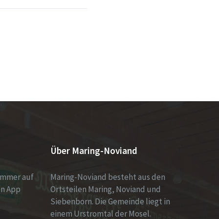
Über Maring-Noviand
immer auf
Maring-Noviand besteht aus den
en App
Ortsteilen Maring, Noviand und
Siebenborn. Die Gemeinde liegt in
einem Urstromtal der Mosel.