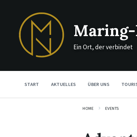
Skip
Skip
Skip
to
to
to
content
main
footer
navigation
Maring-
Ein Ort, der verbindet
START
AKTUELLES
ÜBER UNS
TOURI
HOME
EVENTS