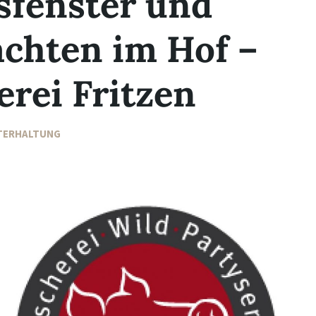
sfenster und
chten im Hof –
erei Fritzen
TERHALTUNG