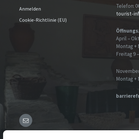
Telefon: 0
Anmelden
tourist-i
Cookie-Richtlinie (EU)
Öffnungs
April – Ok
Montag + 
Freitag 9 
November
Montag + 
barrieref
E-
Mail