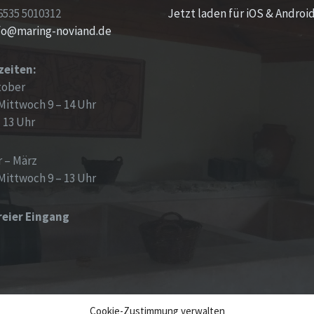
6535 5010312
Jetzt laden für iOS & Androi
nfo@maring-noviand.de
zeiten:
tober
Mittwoch 9 – 14 Uhr
– 13 Uhr
 – März
Mittwoch 9 – 13 Uhr
reier Eingang
Cookie-Zustimmung verwalten