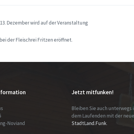
13. Dezember wird auf der Veranstaltung
bei der Fleischrei Fritzen eröffnet.
nformation
Jetzt mitfunken!
us
Bleiben Sie auch unterwegs 
5
dem Laufenden mit der neu
ing-Noviand
StadtLand.Funk
.