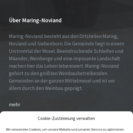
Über Maring-Noviand
Maring-Noviand besteht aus den Ortsteilen Maring,
Noviand und Siebenborn. Die Gemeinde liegt in einem
Urstromtal der Mosel. Beeindruckende Schleifen und
Mäander, Weinberge und eine imposante Landschaft
machen hier das Leben lebenswert. Maring-Noviand
gehört zu den größten Weinbaubetreibenden
Gemeinden an der ganzen Mittelmosel und ist vor
allem durch den Weinbau geprägt.
mehr
Cookie-Zustimmung verwalten
Wir verwenden Cookies, um unsere Website und unseren Service zu optimieren.