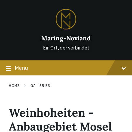
Skip
Skip
Skip
to
to
to
content
main
footer
navigation
Maring-Noviand
Ein Ort, der verbindet
Menu
HOME
GALLERIES
Weinhoheiten -
Anbaugebiet Mosel