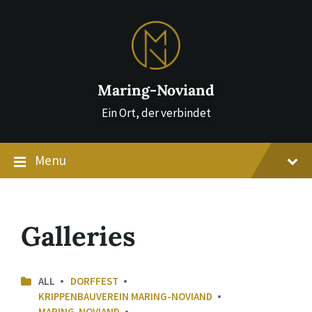
Skip
Skip
Skip
to
to
to
content
main
footer
navigation
Maring-Noviand
Ein Ort, der verbindet
Menu
Galleries
ALL
DORFFEST
KRIPPENBAUVEREIN MARING-NOVIAND
MARING-NOVIAND