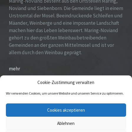
Maring-Noviand besteht aus den Ortsteilen Maring,
Noviand und Siebenborn. Die Gemeinde liegt in einem
Urstromtal der Mosel. Beeindruckende Schleifen und
Mäander, Weinberge und eine imposante Landschaft
machen hier das Leben lebenswert. Maring-Noviand
gehört zu den größten Weinbaubetreibenden
Gemeinden an der ganzen Mittelmosel und ist vor
allem durch den Weinbau geprägt.
mehr
Cookie-Zustimmung verwalten
Wir verwenden Cookies, um unsere Website und unseren Service zu optimieren.
E-
Cookies akzeptieren
Mail
Ablehnen
© 2025 Maring-Noviand