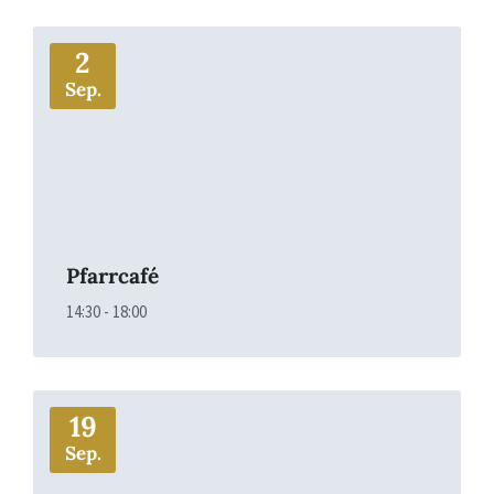
More
2
Sep.
Pfarrcafé
14:30 - 18:00
More
19
Sep.