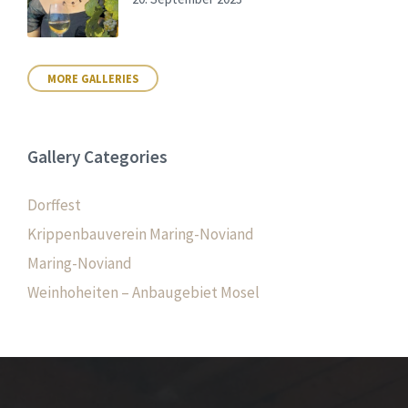
MORE GALLERIES
Gallery Categories
Dorffest
Krippenbauverein Maring-Noviand
Maring-Noviand
Weinhoheiten – Anbaugebiet Mosel