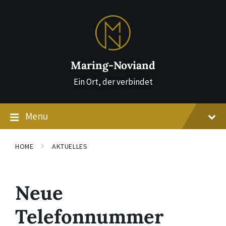
Skip
Skip
Skip
to
to
to
content
main
footer
navigation
Maring-Noviand
Ein Ort, der verbindet
Menu
HOME
AKTUELLES
Neue
Telefonnummer