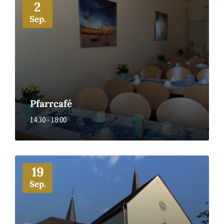
2
Sep.
Pfarrcafé
14:30 - 18:00
More
19
Sep.