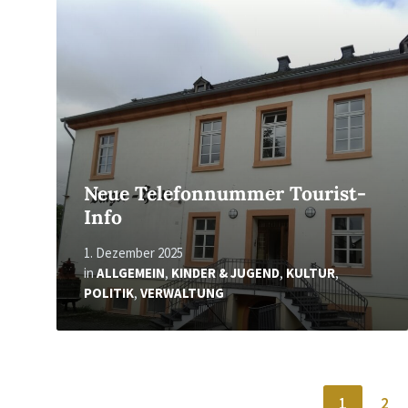
More
Neue Telefonnummer Tourist-
Info
1. Dezember 2025
in
ALLGEMEIN
,
KINDER & JUGEND
,
KULTUR
,
POLITIK
,
VERWALTUNG
Seitennummerierung
1
2