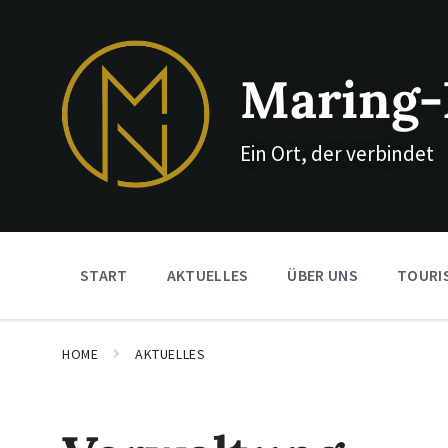
Skip
Skip
Skip
to
to
to
content
main
footer
navigation
Maring-
Ein Ort, der verbindet
START
AKTUELLES
ÜBER UNS
TOURI
HOME
AKTUELLES