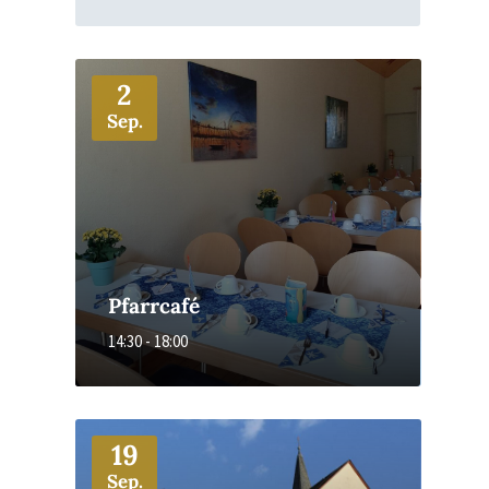
More
2
Sep.
Pfarrcafé
14:30 - 18:00
More
19
Sep.