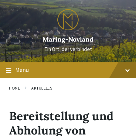
Skip
Skip
Skip
to
to
to
content
main
footer
navigation
Maring-Noviand
Ein Ort, der verbindet
Menu
HOME
AKTUELLES
Bereitstellung und
Abholung von