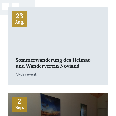
More
23
Aug.
Sommerwanderung des Heimat-
und Wanderverein Noviand
All-day event
More
2
Sep.