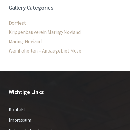
Gallery Categories
Dorffest
Krippenbauverein Maring-Noviand
Maring-Noviand
Weinhoheiten – Anbaugebiet Mosel
Wichtige Links
Kontakt
Impressum