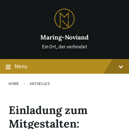
Skip
Skip
Skip
to
to
to
content
main
footer
navigation
Maring-Noviand
Ein Ort, der verbindet
Menu
HOME
AKTUELLES
Einladung zum
Mitgestalten: