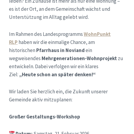
leben? Ein Zuhause ist mehr als nur eine Wohnung –
es ist der Ort, an dem Gemeinschaft wächst und
Unterstützung im Alltag gelebt wird.
Im Rahmen des Landesprogramms
WohnPunkt
RLP
haben wir die einmalige Chance, am
historischen
Pfarrhaus in Noviand
ein
wegweisendes
Mehrgenerationen-Wohnprojekt
zu
entwickeln. Dabei verfolgen wir ein klares
Ziel:
„Heute schon an später denken!“
Wir laden Sie herzlich ein, die Zukunft unserer
Gemeinde aktiv mitzuplanen:
Großer Gestaltungs-Workshop
Datum:
Samstag, 21. Februar 2026