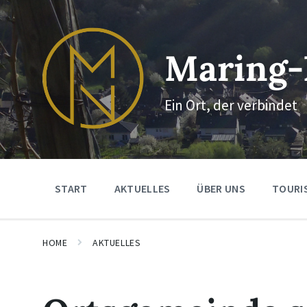
Skip
Skip
Skip
to
to
to
content
main
footer
navigation
Maring-
Ein Ort, der verbindet
START
AKTUELLES
ÜBER UNS
TOURI
HOME
AKTUELLES