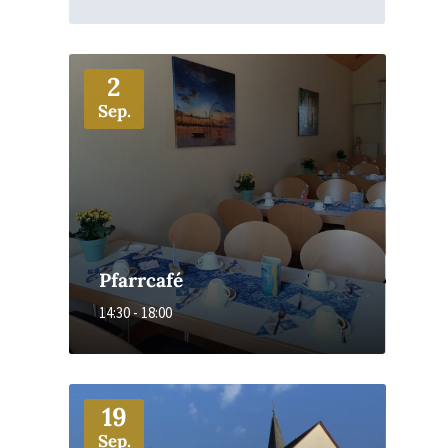
More
2
Sep.
Pfarrcafé
14:30 - 18:00
More
19
Sep.