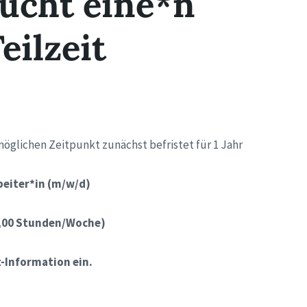
ucht eine*n
eilzeit
öglichen Zeitpunkt zunächst befristet für 1 Jahr
beiter*in
(m/w/d)
4,00 Stunden/Woche)
t-Information ein.